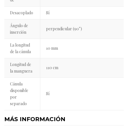
Desacoplado
Sí
Ángulo de
perpendicular (90°)
inserción
La longitud
10 mm
de la cánula
Longitud de
110 cm
la manguera
Cánula
disponible
Sí
por
separado
MÁS INFORMACIÓN