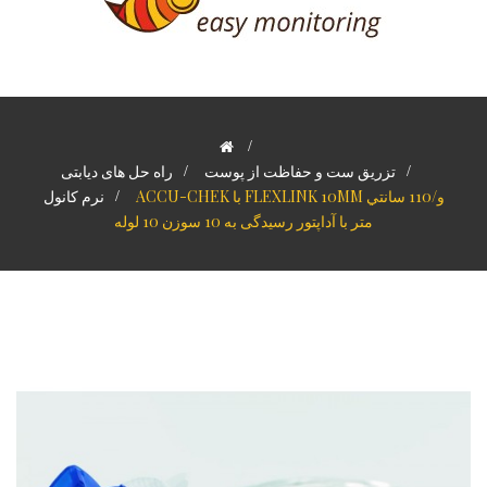
>
>
تزریق ست و حفاظت از پوست
>
راه حل های دیابتی
ACCU-CHEK با FLEXLINK 10MM و/110 سانتي
>
نرم کانول
متر با آداپتور رسیدگی به 10 سوزن 10 لوله