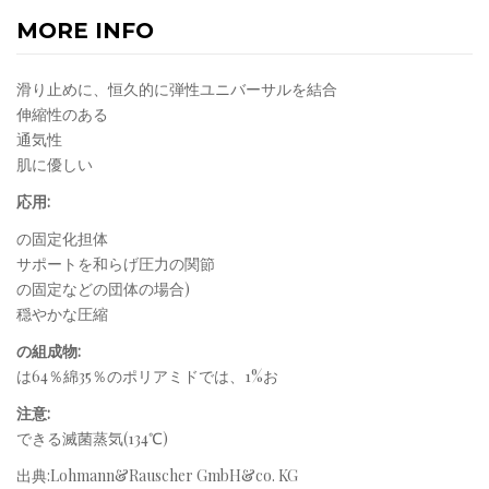
MORE INFO
滑り止めに、恒久的に弾性ユニバーサルを結合
伸縮性のある
通気性
肌に優しい
応用:
の固定化担体
サポートを和らげ圧力の関節
の固定などの団体の場合)
穏やかな圧縮
の組成物:
は64％綿35％のポリアミドでは、1%お
注意:
できる滅菌蒸気(134℃)
出典:Lohmann&Rauscher GmbH&co. KG