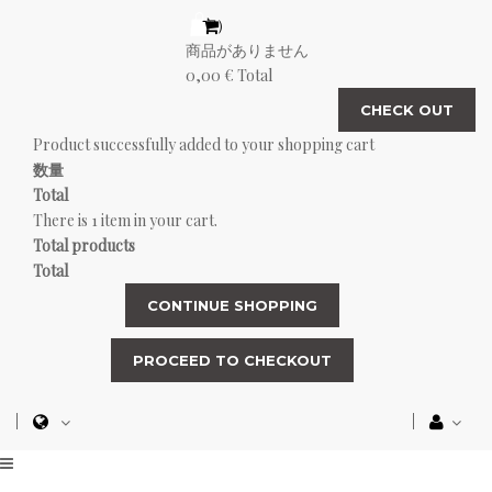
（空）
商品がありません
0,00 €
Total
CHECK OUT
Product successfully added to your shopping cart
数量
Total
There is 1 item in your cart.
Total products
Total
CONTINUE SHOPPING
PROCEED TO CHECKOUT