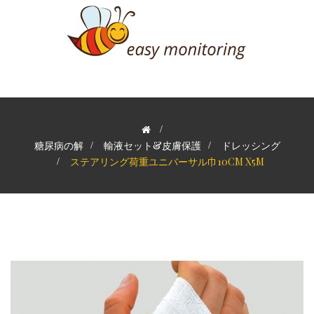
>
糖尿病の解
>
輸液セット&皮膚保護
>
ドレッシング
>
ステアリング荷重ユニバーサル巾10CM X5M