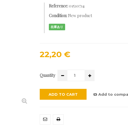
Reference:
01510714
Condition:
New product
在庫あり
22,20 €
Quantity
ADD TO CART
Add to compa