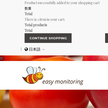
Product successfully added to your shopping cart
数量
Total
There is 1 item in your cart.
Total products
Total
CONTINUE SHOPPING
日本語