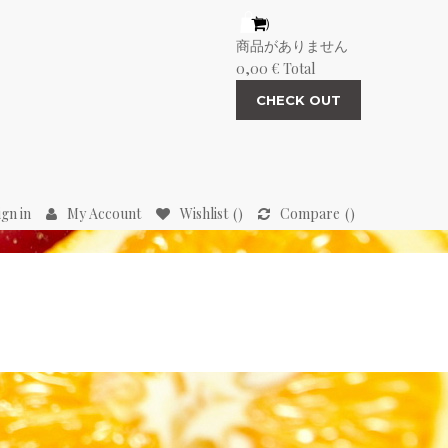
（空）
商品がありません
0,00 €
Total
CHECK OUT
ign in
My Account
Wishlist
Compare