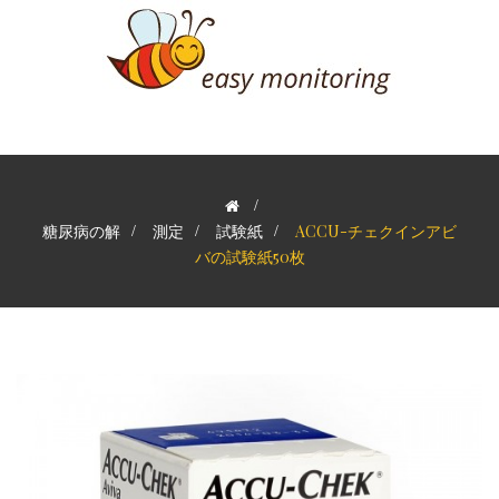
>
糖尿病の解
>
測定
>
試験紙
>
ACCU-チェクインアビ
バの試験紙50枚