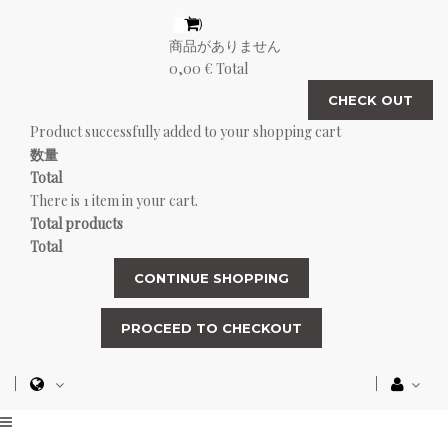
（空）
商品がありません
0,00 €
Total
CHECK OUT
Product successfully added to your shopping cart
数量
Total
There is 1 item in your cart.
Total products
Total
CONTINUE SHOPPING
PROCEED TO CHECKOUT