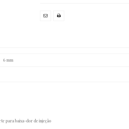
6 mm
orte para baixa-dor de injeção