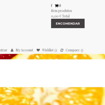
(vazio)
Sem produtos
0,00 €
Total
ENCOMENDAR
ntrar
My Account
Wishlist
Compare