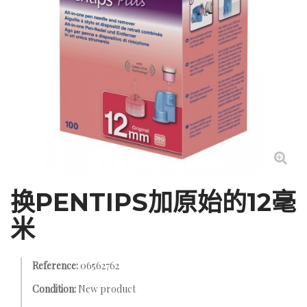
换PENTIPS加原始的12毫
米
Reference:
06562762
Condition:
New product