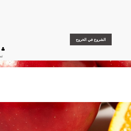
الشروع في الخروج
تس