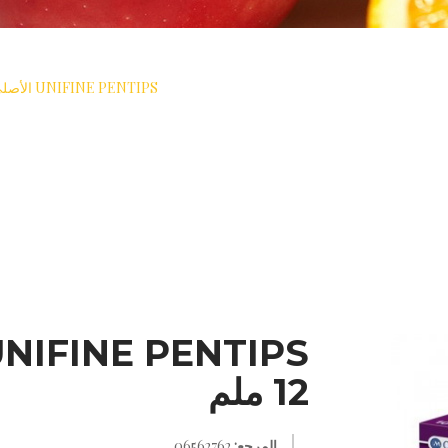
>
حقن الانسولين
>
إبر الأنسولين الأقلام
>
UNIFINE PENTIPS الأصلي بالإضافة إلى 12 ملم
12 ملم
المرجع:
06562762