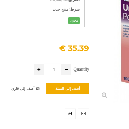
شرط:
منتج جديد
مخزن
35.39 €
Quantity
أضف إلى السلة
أضف إلى قارن