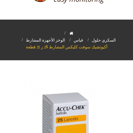
>
السكري حلول
>
قياس
>
الوخز الأجهزة المشارط
>
أكيوتشيك سوفت كليكس المشارط 28 ز 25 قطعة