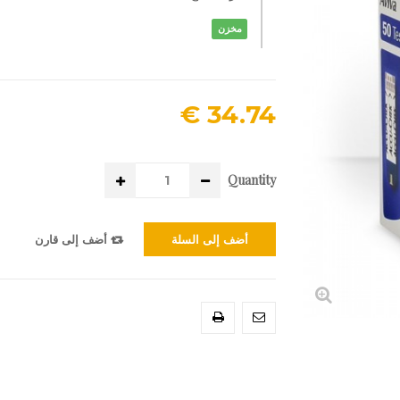
مخزن
34.74 €
Quantity
أضف إلى السلة
أضف إلى قارن