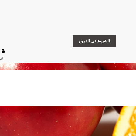
الشروع في الخروج
تس