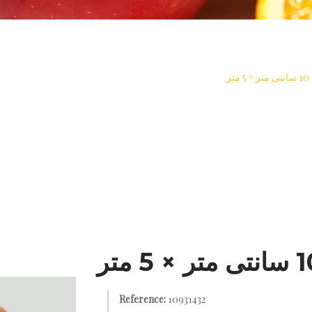
ر
>
سس
>
تزریق ست و حفاظت از پوست
>
راه حل
Reference:
10931432