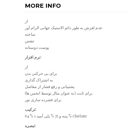
MORE INFO
از
عدم لغزش به طور دائم الاستیک جهانی الزام آور
ساخته
تنفس
پوست دوستانه
نرم افزار:
از
برای بی حرکتی بدن
به اشتراک گذاری
پشتیبانی و رفع فشار از مفاصل
برای ثابت (به عنوان مثال توسط انجمن ها)
برای فشرده سازی نور
ترکیب:
64 % پنبه و 35 % پلی آمید 1 % elastane
تبصره: