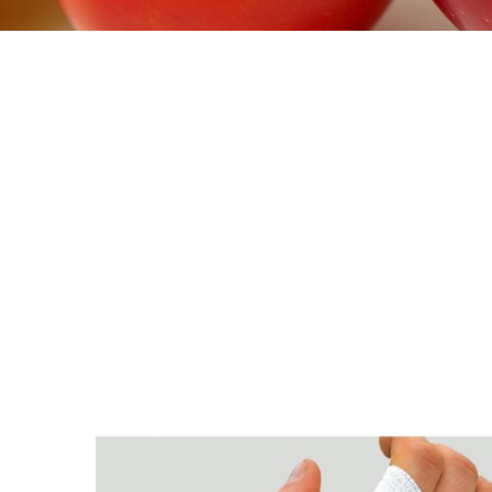
 های دیابتی
>