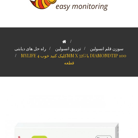
>
سوزن قلم انسولین
>
تزریق انسولین
>
راه حل های دیابتی
MYLIFE کلیک کنید خوب 4MM X 32G با DIAMONDTIP 100
>
قطعه