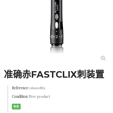
准确赤FASTCLIX刺装置
Reference:
06900851
Condition:
New product
有货