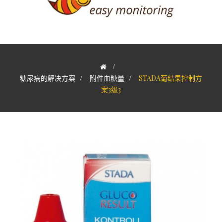
>
糖尿病的解决方案
>
附件血糖量
>
STADA葡结果控制方
案3级3