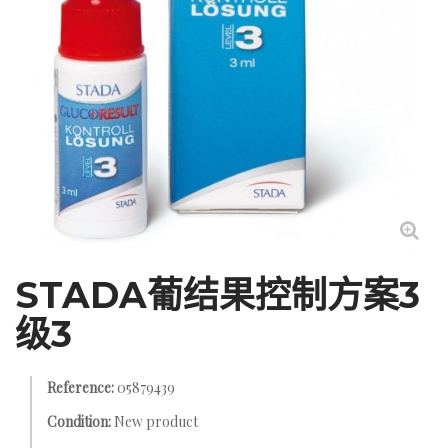
STADA葡结果控制方案3
级3
Reference:
05879439
Condition:
New product