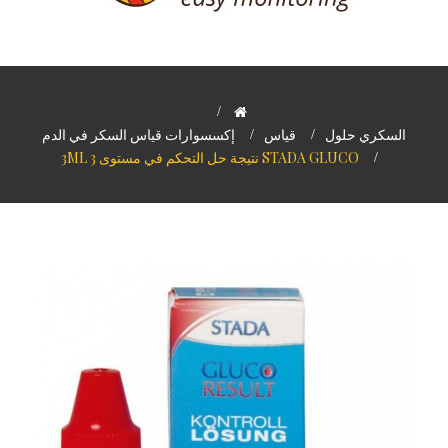
>
السكري حلول
>
قياس
>
إكسسوارات قياس السكر في الدم
>
STADA GLUCO نتيجة حل التحكم في مستوى 3 3ML