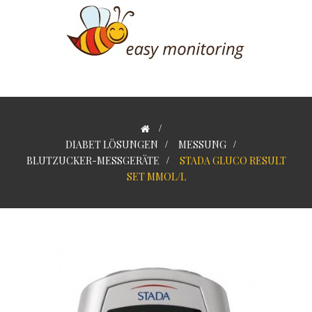
>
DIABET LÖSUNGEN
>
MESSUNG
>
BLUTZUCKER-MESSGERÄTE
>
STADA GLUCO RESULT
SET MMOL/L