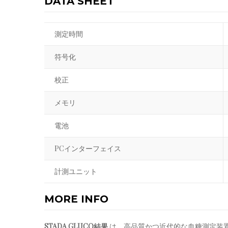
DATA SHEET
測定時間
符号化
校正
メモリ
電池
PCインターフェイス
計測ユニット
MORE INFO
STADA GLUCO結果
は、高品質かつ近代的な血糖測定装置