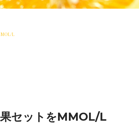
MOL/L
O結果セットをMMOL/L