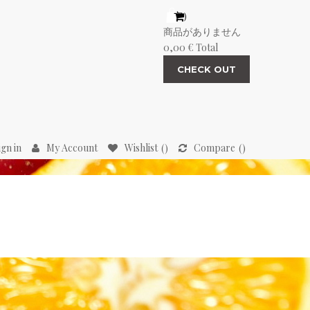
（空）
商品がありません
0,00 €
Total
CHECK OUT
ign in
My Account
Wishlist
Compare