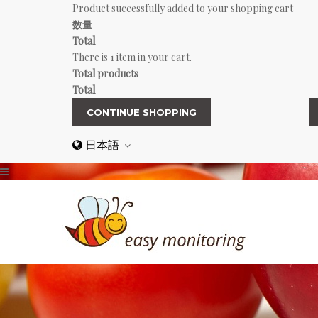
Product successfully added to your shopping cart
数量
Total
There is 1 item in your cart.
Total products
Total
CONTINUE SHOPPING
日本語