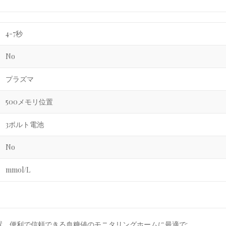
4-7秒
No
プラズマ
500メモリ位置
3ボルト電池
No
mmol/L
、便利で信頼できる血糖値のモニタリングホームに最適で: