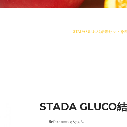
糖尿病の解
>
測定
>
血糖測定器
>
STADA GLUCO結果セットをM
STADA GLUC
Reference:
05879362