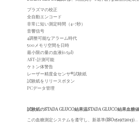
プラズマの校正
全自動エンコード
非常に短い測定時間（4-7秒）
音響信号
4調整可能なアラーム時代
500メモリ空間を日時
最小限の量の血液(0.5µl)
AST-計測可能
ケトン体警告
レーザー精度金センサ®試験紙
試験紙をリリースボタン
PCデータ管理
試験紙のSTADA GLUCO結果温STADA GLUCO結果血糖
この血糖測定システムを遵守し、新基準(
ISO15197:2013
). .