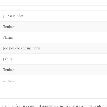
4 - 7 segundos
Nenhum
Plasma
500 posições de memória
3 Volts
Nenhum
mmol/L
no e de açúcar no sangue dispositivo de medição para o conveniente e 