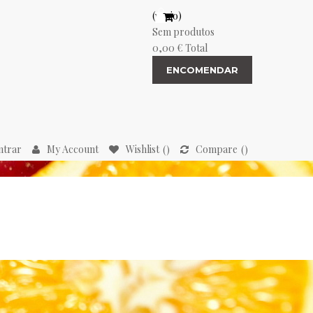
(vazio)
Sem produtos
0,00 €
Total
ENCOMENDAR
ntrar
My Account
Wishlist
Compare